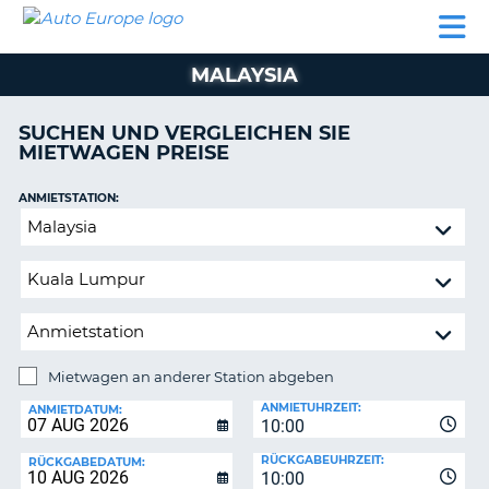
AUTO
MIETWAGEN
WOHNMOBILE
MIETWAGEN
PARTNER
HILFE
EUROPE
MIETEN
WOHNMOBILE
MALAYSIA
N
MIETEN
PARTNER
SUCHEN UND VERGLEICHEN SIE
NE
MIETWAGEN PREISE
HILFE
NG
MEIN
ANMIETSTATION:
KONTO
Mietwagen
MEINE
an
BUCHUNG
anderer
Station
SCHWEIZ
abgeben
SPRACHE
Mietwagen an anderer Station abgeben
RÜCKGABESTATION:
ANMIETUHRZEIT:
ANMIETDATUM:
10:00
?
RÜCKGABEUHRZEIT:
RÜCKGABEDATUM:
10:00