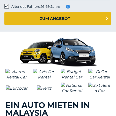
s
Alter des Fahrers 26-69 Jahre
ZUM ANGEBOT
s
EIN AUTO MIETEN IN
MALAYSIA
Z