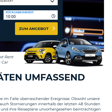
ZEICHEN
STÄTIGEN
MINDESTENS
Reisebüros & Web-Affiliates
RÜCKGABEUHRZEIT:
EIN
10:00
LOGIN
GROSSBUCHSTABE
MINDESTENS
PASSWORT
ZUM ANGEBOT
ZURÜCKSETZEN
EIN
KLEINBUCHSTABE
MINDESTENS
CANCEL
EINE
ZAHL
MINDESTENS
EIN
SONDERZEICHEN
TÄTEN UMFASSEND
 Sie im Falle überraschender Ereignisse. Obwohl unsere
auch Stornierungen innerhalb der letzten 48 Stunden
d und ihre Reisepläne unvorhergesehen beinträchtigen