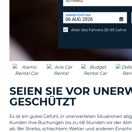
RÜCKGABESTATION:
ANMIETDATUM:
Mietwagen
an
Alter des Fahrers 26-69 Jahre
anderer
Station
abgeben
SEIEN SIE VOR UNE
GESCHÜTZT
Es ist ein gutes Gefühl, in unerwarteten Situationen ab
Kunden ihre Buchungen bis zu 48 Stunden vor der Abho
ab. Bei Streiks, schlechtem Wetter und anderen Einsch