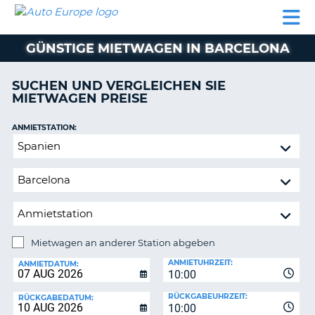
AUTO
MIETWAGEN
WOHNMOBILE
MIETWAGEN
PARTNER
HILFE
EUROPE
MIETEN
WOHNMOBILE
GÜNSTIGE MIETWAGEN IN BARCELONA
N
MIETEN
PARTNER
SUCHEN UND VERGLEICHEN SIE
NE
MIETWAGEN PREISE
HILFE
NG
MEIN
ANMIETSTATION:
KONTO
Mietwagen
MEINE
an
BUCHUNG
anderer
Station
SCHWEIZ
abgeben
SPRACHE
Mietwagen an anderer Station abgeben
RÜCKGABESTATION:
ANMIETUHRZEIT:
ANMIETDATUM:
10:00
?
RÜCKGABEUHRZEIT:
RÜCKGABEDATUM:
10:00