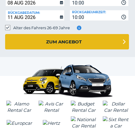
s
10:00
RÜCKGABEUHRZEIT:
RÜCKGABEDATUM:
10:00
Alter des Fahrers 26-69 Jahre
s
ZUM ANGEBOT
Z