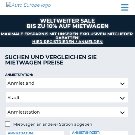
AUTO
MIETWAGEN
WOHNMOBILE
MIETWAGEN
PARTNER
HILFE
EUROPE
MIETEN
WOHNMOBILE
WELTWEITER SALE
N
MIETEN
BIS ZU 10% AUF MIETWAGEN
PARTNER
MAXIMALE ERSPARNIS MIT UNSEREN EXKLUSIVEN MITGLIEDER-
NE
RABATTEN!
HILFE
HIER REGISTRIEREN / ANMELDEN
NG
MEIN
SUCHEN UND VERGLEICHEN SIE
KONTO
MIETWAGEN PREISE
MEINE
BUCHUNG
ANMIETSTATION:
Mietwagen
SCHWEIZ
an
anderer
SPRACHE
Station
abgeben
?
Mietwagen an anderer Station abgeben
RÜCKGABESTATION:
ANMIETUHRZEIT:
ANMIETDATUM: