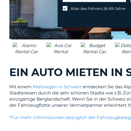
an
Alter des Fahrers 26-69 Jahre
anderer
Station
abgeben
EIN AUTO MIETEN IN
Mit einem
Mietwagen in Schweiz
entdecken Sie das Alpe
Städtereisen durch die sehr schönen Städte wie z.B. Zür
einzigartige Berglandschaft. Wenn Sie in der Schweiz 
der Fahrzeugflotte unserer Vermietpartner erleichtert 
*Für mehr Informationen bezüglich der Fahrzeugkategor