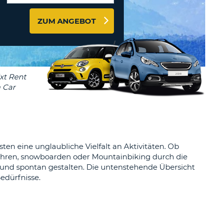
ZEICHEN
STÄTIGEN
MINDESTENS
ZUM ANGEBOT
Reisebüros & Web-Affiliates
EIN
LOGIN
GROSSBUCHSTABE
MINDESTENS
PASSWORT
ZURÜCKSETZEN
EIN
KLEINBUCHSTABE
MINDESTENS
CANCEL
EINE
ZAHL
MINDESTENS
EIN
SONDERZEICHEN
ten eine unglaubliche Vielfalt an Aktivitäten. Ob
i fahren, snowboarden oder Mountainbiking durch die
 und spontan gestalten. Die untenstehende Übersicht
edürfnisse.