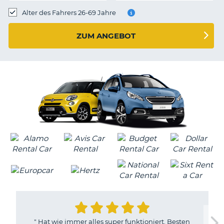
s
Alter des Fahrers 26-69 Jahre
ZUM ANGEBOT
s
"
Hat wie immer alles super funktioniert. Besten
Z