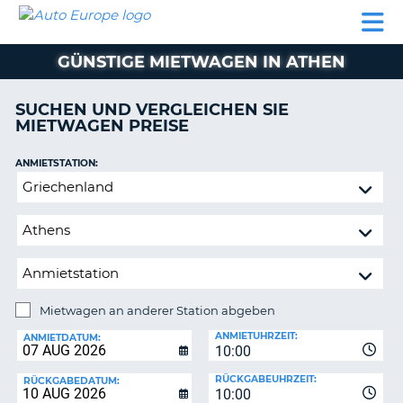
AUTO
MIETWAGEN
WOHNMOBILE
MIETWAGEN
PARTNER
HILFE
EUROPE
MIETEN
WOHNMOBILE
GÜNSTIGE MIETWAGEN IN ATHEN
N
MIETEN
PARTNER
SUCHEN UND VERGLEICHEN SIE
NE
MIETWAGEN PREISE
HILFE
NG
MEIN
ANMIETSTATION:
KONTO
Mietwagen
MEINE
an
BUCHUNG
anderer
Station
SCHWEIZ
abgeben
SPRACHE
Mietwagen an anderer Station abgeben
RÜCKGABESTATION:
ANMIETUHRZEIT:
ANMIETDATUM:
10:00
?
RÜCKGABEUHRZEIT:
RÜCKGABEDATUM:
10:00