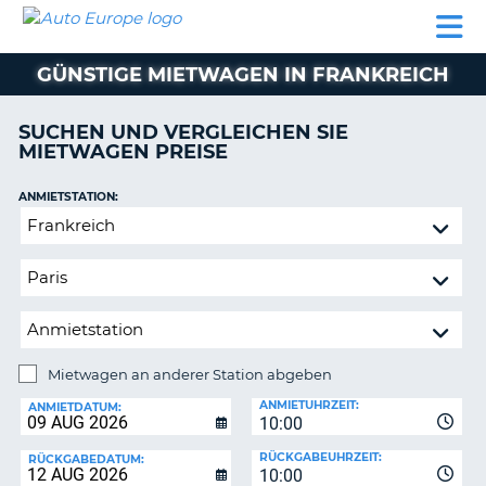
AUTO
MIETWAGEN
WOHNMOBILE
MIETWAGEN
PARTNER
HILFE
EUROPE
MIETEN
WOHNMOBILE
GÜNSTIGE MIETWAGEN IN FRANKREICH
N
MIETEN
PARTNER
SUCHEN UND VERGLEICHEN SIE
NE
MIETWAGEN PREISE
HILFE
NG
MEIN
ANMIETSTATION:
KONTO
Mietwagen
MEINE
an
BUCHUNG
anderer
Station
SCHWEIZ
abgeben
SPRACHE
Mietwagen an anderer Station abgeben
RÜCKGABESTATION:
ANMIETUHRZEIT:
ANMIETDATUM:
10:00
?
RÜCKGABEUHRZEIT:
RÜCKGABEDATUM:
10:00