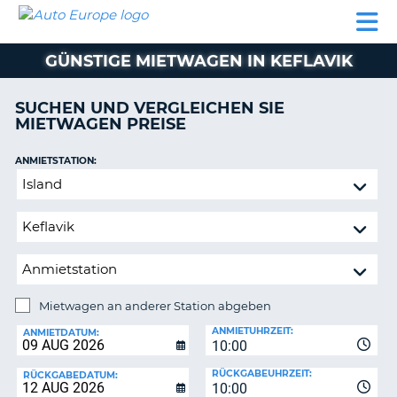
AUTO
MIETWAGEN
WOHNMOBILE
MIETWAGEN
PARTNER
HILFE
EUROPE
MIETEN
WOHNMOBILE
GÜNSTIGE MIETWAGEN IN KEFLAVIK
N
MIETEN
PARTNER
SUCHEN UND VERGLEICHEN SIE
NE
MIETWAGEN PREISE
HILFE
NG
MEIN
ANMIETSTATION:
KONTO
Mietwagen
MEINE
an
BUCHUNG
anderer
Station
SCHWEIZ
abgeben
SPRACHE
Mietwagen an anderer Station abgeben
RÜCKGABESTATION:
ANMIETUHRZEIT:
ANMIETDATUM:
10:00
?
RÜCKGABEUHRZEIT:
RÜCKGABEDATUM:
10:00