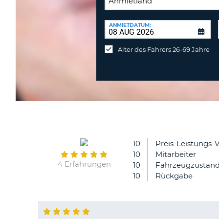
RÜCKGABESTATION:
ANMIETDATUM:
Mietwagen
an
Alter des Fahrers 26-69 Jahre
anderer
Station
abgeben
10
Preis-Leistungs-V
10
Mitarbeiter
4 Erfahrungen
10
Fahrzeugzustan
10
Rückgabe