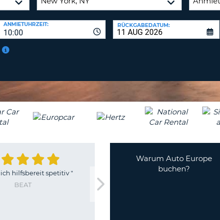
BE
ANMIETUHRZEIT:
RÜCKGABEDATUM:
10:00
Warum Auto Europe
buchen?
"
sehr gut
"
"
Online
schon im
GYÖRGY
man Vor-