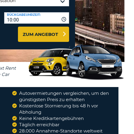
ZEICHEN
STÄTIGEN
MINDESTENS
Reisebüros & Web-Affiliates
RÜCKGABEUHRZEIT:
EIN
10:00
LOGIN
GROSSBUCHSTABE
MINDESTENS
PASSWORT
ZUM ANGEBOT
ZURÜCKSETZEN
EIN
KLEINBUCHSTABE
MINDESTENS
CANCEL
EINE
ZAHL
MINDESTENS
EIN
SONDERZEICHEN
Autovermietungen vergleichen, um den
günstigsten Preis zu erhalten
 etwas unklar wen man
Kostenlose Stornierung bis 48 h vor
 Voraus bezahlt hat, ob
Abholung
Ort nochmals alles auf
die...
"
Keine Kreditkartengebühren
RETO
Täglich erreichbar
28.000 Annahme-Standorte weltweit