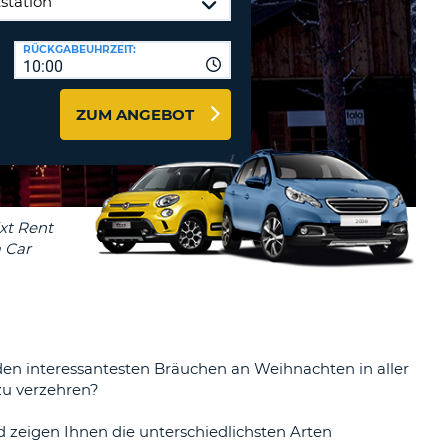
ZEICHEN
STÄTIGEN
MINDESTENS
Reisebüros & Web-Affiliates
RÜCKGABEUHRZEIT:
EIN
10:00
LOGIN
GROSSBUCHSTABE
MINDESTENS
PASSWORT
ZUM ANGEBOT
ZURÜCKSETZEN
EIN
KLEINBUCHSTABE
MINDESTENS
CANCEL
EINE
ZAHL
MINDESTENS
EIN
SONDERZEICHEN
u den interessantesten Bräuchen an Weihnachten in aller
zu verzehren?
d zeigen Ihnen die unterschiedlichsten Arten