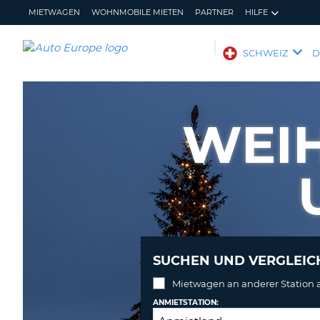
MIETWAGEN
WOHNMOBILE MIETEN
PARTNER
HILFE
AUTO
SCHWEIZ
EUROPE
MIETWAGEN
WOHNMOBILE
WEI
MIETEN
PARTNER
HILFE
MEIN
MEINE
KONTO
BUCHUNG
SCHWEIZ
SPRACHE
SUCHEN UND VERGLEICH
Mietwagen an anderer Station
ANMIETSTATION: