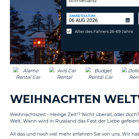
RÜCKGABESTATION:
ANMIETDATUM:
Mietwagen
an
Alter des Fahrers 26-69 Jahre
anderer
Station
abgeben
WEIHNACHTEN WELT
Weihnachtszeit - Heilige Zeit!? Nicht überall, oder doc
Welt. Wann wird in Russland das Fest der Liebe gefeie
All das und noch viel mehr erfahren Sie von uns. Wir h