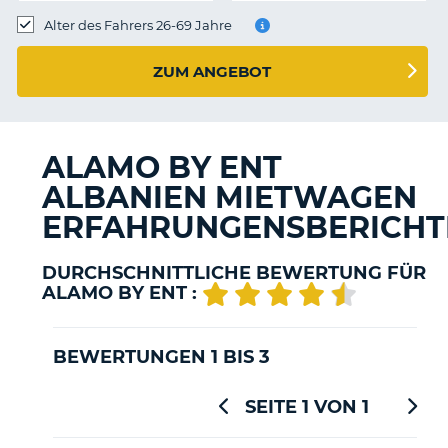
s
Alter des Fahrers 26-69 Jahre
ZUM ANGEBOT
s
ALAMO BY ENT
ALBANIEN MIETWAGEN
ERFAHRUNGENSBERICHT
DURCHSCHNITTLICHE BEWERTUNG FÜR
ALAMO BY ENT :
BEWERTUNGEN 1 BIS 3
SEITE 1 VON 1
Z