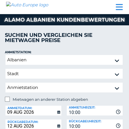
AUTO
MIETWAGEN
WOHNMOBILE
MIETWAGEN
PARTNER
HILFE
EUROPE
MIETEN
WOHNMOBILE
ALAMO ALBANIEN KUNDENBEWERTUNGEN
N
MIETEN
PARTNER
SUCHEN UND VERGLEICHEN SIE
NE
MIETWAGEN PREISE
HILFE
NG
MEIN
ANMIETSTATION:
KONTO
Mietwagen
MEINE
an
BUCHUNG
anderer
Station
SCHWEIZ
abgeben
SPRACHE
Mietwagen an anderer Station abgeben
RÜCKGABESTATION:
ANMIETUHRZEIT:
ANMIETDATUM:
10:00
?
RÜCKGABEUHRZEIT:
RÜCKGABEDATUM:
10:00