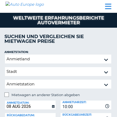
AUTO
MIETWAGEN
WOHNMOBILE
MIETWAGEN
PARTNER
HILFE
EUROPE
MIETEN
WOHNMOBILE
WELTWEITE ERFAHRUNGSBERICHTE
N
MIETEN
AUTOVERMIETER
PARTNER
NE
SUCHEN UND VERGLEICHEN SIE
HILFE
NG
MIETWAGEN PREISE
MEIN
KONTO
ANMIETSTATION:
Mietwagen
MEINE
an
BUCHUNG
anderer
SCHWEIZ
Station
abgeben
SPRACHE
Mietwagen an anderer Station abgeben
RÜCKGABESTATION:
ANMIETUHRZEIT:
ANMIETDATUM:
?
10:00
RÜCKGABEUHRZEIT:
RÜCKGABEDATUM: