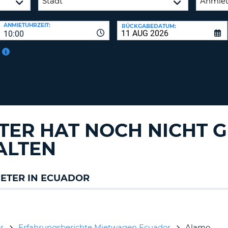
BE
ANMIETUHRZEIT:
RÜCKGABEDATUM:
10:00
TER HAT NOCH NICHT 
ALTEN
ETER IN ECUADOR
r
Erfahrungsberichte Mietwagen Ecuador
Alamo