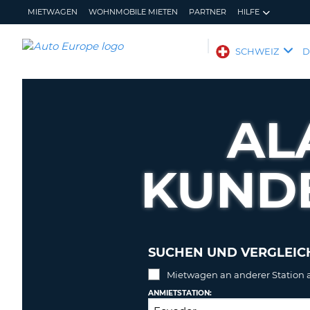
MIETWAGEN
WOHNMOBILE MIETEN
PARTNER
HILFE
AUTO
SCHWEIZ
EUROPE
MIETWAGEN
WOHNMOBILE
AL
MIETEN
PARTNER
KUND
HILFE
MEIN
MEINE
KONTO
BUCHUNG
SCHWEIZ
SPRACHE
SUCHEN UND VERGLEICH
Mietwagen an anderer Station
ANMIETSTATION: