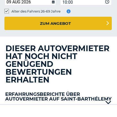
s
10:00
Alter des Fahrers 26-69 Jahre
ZUM ANGEBOT
s
DIESER AUTOVERMIETER
HAT NOCH NICHT
GENÜGEND
BEWERTUNGEN
ERHALTEN
ERFAHRUNGSBERICHTE ÜBER
AUTOVERMIETER AUF SAINT-BARTHÉLEMY
Avis
Budget
Z