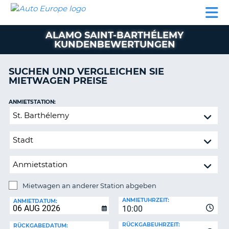
AUTO
MIETWAGEN
WOHNMOBILE
MIETWAGEN
PARTNER
HILFE
EUROPE
MIETEN
WOHNMOBILE
ALAMO SAINT-BARTHÉLEMY
N
MIETEN
KUNDENBEWERTUNGEN
PARTNER
NE
SUCHEN UND VERGLEICHEN SIE
HILFE
NG
MIETWAGEN PREISE
MEIN
KONTO
ANMIETSTATION:
Mietwagen
MEINE
an
BUCHUNG
anderer
SCHWEIZ
Station
abgeben
SPRACHE
Mietwagen an anderer Station abgeben
RÜCKGABESTATION:
ANMIETUHRZEIT:
ANMIETDATUM:
?
10:00
RÜCKGABEUHRZEIT:
RÜCKGABEDATUM: