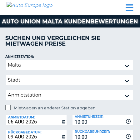
AUTO
MIETWAGEN
WOHNMOBILE
MIETWAGEN
PARTNER
HILFE
EUROPE
MIETEN
WOHNMOBILE
AUTO UNION MALTA KUNDENBEWERTUNGEN
N
MIETEN
PARTNER
SUCHEN UND VERGLEICHEN SIE
NE
MIETWAGEN PREISE
HILFE
NG
MEIN
ANMIETSTATION:
KONTO
Mietwagen
MEINE
an
BUCHUNG
anderer
Station
SCHWEIZ
abgeben
SPRACHE
Mietwagen an anderer Station abgeben
RÜCKGABESTATION:
ANMIETUHRZEIT:
ANMIETDATUM:
10:00
?
RÜCKGABEUHRZEIT:
RÜCKGABEDATUM:
10:00