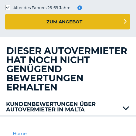
s
Alter des Fahrers 26-69 Jahre
ZUM ANGEBOT
s
DIESER AUTOVERMIETER
HAT NOCH NICHT
GENÜGEND
BEWERTUNGEN
ERHALTEN
KUNDENBEWERTUNGEN ÜBER
AUTOVERMIETER IN MALTA
Avis
Budget
Europcar
Home
Z