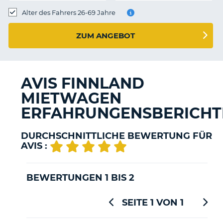
s
Alter des Fahrers 26-69 Jahre
ZUM ANGEBOT
s
AVIS FINNLAND
MIETWAGEN
ERFAHRUNGENSBERICHT
DURCHSCHNITTLICHE BEWERTUNG FÜR
AVIS :
BEWERTUNGEN 1 BIS 2
SEITE 1 VON 1
Z