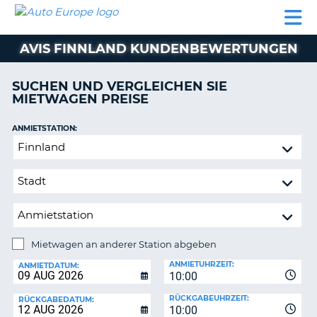
AUTO
MIETWAGEN
WOHNMOBILE
MIETWAGEN
PARTNER
HILFE
EUROPE
MIETEN
WOHNMOBILE
AVIS FINNLAND KUNDENBEWERTUNGEN
N
MIETEN
PARTNER
SUCHEN UND VERGLEICHEN SIE
NE
MIETWAGEN PREISE
HILFE
NG
MEIN
ANMIETSTATION:
KONTO
Mietwagen
MEINE
an
BUCHUNG
anderer
Station
SCHWEIZ
abgeben
SPRACHE
Mietwagen an anderer Station abgeben
RÜCKGABESTATION:
ANMIETUHRZEIT:
ANMIETDATUM:
10:00
?
RÜCKGABEUHRZEIT:
RÜCKGABEDATUM:
10:00