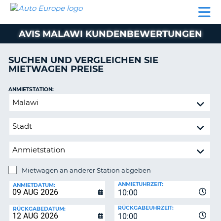
AUTO
MIETWAGEN
WOHNMOBILE
MIETWAGEN
PARTNER
HILFE
EUROPE
MIETEN
WOHNMOBILE
AVIS MALAWI KUNDENBEWERTUNGEN
N
MIETEN
PARTNER
SUCHEN UND VERGLEICHEN SIE
NE
MIETWAGEN PREISE
HILFE
NG
MEIN
ANMIETSTATION:
KONTO
Mietwagen
MEINE
an
BUCHUNG
anderer
Station
SCHWEIZ
abgeben
SPRACHE
Mietwagen an anderer Station abgeben
RÜCKGABESTATION:
ANMIETUHRZEIT:
ANMIETDATUM:
10:00
?
RÜCKGABEUHRZEIT:
RÜCKGABEDATUM:
10:00