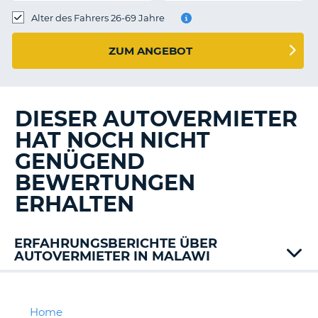
s
Alter des Fahrers 26-69 Jahre
ZUM ANGEBOT
s
DIESER AUTOVERMIETER
HAT NOCH NICHT
GENÜGEND
BEWERTUNGEN
ERHALTEN
ERFAHRUNGSBERICHTE ÜBER
AUTOVERMIETER IN MALAWI
Home
Z