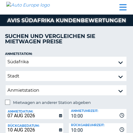
AUTO
MIETWAGEN
WOHNMOBILE
MIETWAGEN
PARTNER
HILFE
EUROPE
MIETEN
WOHNMOBILE
AVIS SÜDAFRIKA KUNDENBEWERTUNGEN
N
MIETEN
PARTNER
SUCHEN UND VERGLEICHEN SIE
NE
MIETWAGEN PREISE
HILFE
NG
MEIN
ANMIETSTATION:
KONTO
Mietwagen
MEINE
an
BUCHUNG
anderer
Station
SCHWEIZ
abgeben
SPRACHE
Mietwagen an anderer Station abgeben
RÜCKGABESTATION:
ANMIETUHRZEIT:
ANMIETDATUM:
10:00
?
RÜCKGABEUHRZEIT:
RÜCKGABEDATUM:
10:00