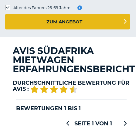
s
Alter des Fahrers 26-69 Jahre
ZUM ANGEBOT
s
AVIS SÜDAFRIKA
MIETWAGEN
ERFAHRUNGENSBERICHT
DURCHSCHNITTLICHE BEWERTUNG FÜR
AVIS :
BEWERTUNGEN 1 BIS 1
SEITE 1 VON 1
Z