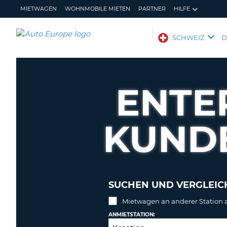
MIETWAGEN
WOHNMOBILE MIETEN
PARTNER
HILFE
AUTO
SCHWEIZ
EUROPE
MIETWAGEN
WOHNMOBILE
ENTE
MIETEN
PARTNER
KUND
HILFE
MEIN
MEINE
KONTO
BUCHUNG
SCHWEIZ
SPRACHE
SUCHEN UND VERGLEICH
Mietwagen an anderer Station
ANMIETSTATION: