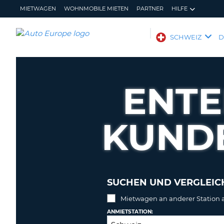
MIETWAGEN
WOHNMOBILE MIETEN
PARTNER
HILFE
AUTO
SCHWEIZ
EUROPE
MIETWAGEN
WOHNMOBILE
ENTE
MIETEN
PARTNER
KUND
HILFE
MEIN
MEINE
KONTO
BUCHUNG
SCHWEIZ
SPRACHE
SUCHEN UND VERGLEICH
Mietwagen an anderer Station
ANMIETSTATION: