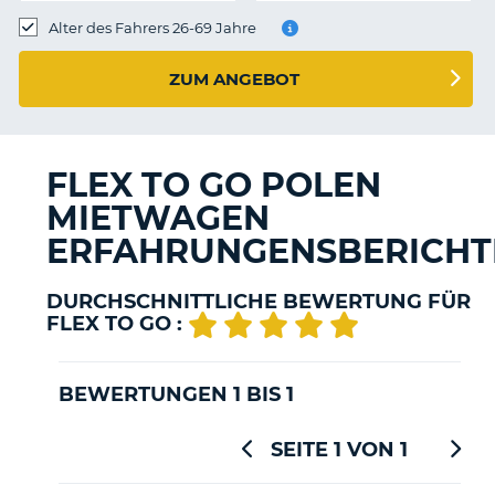
s
Alter des Fahrers 26-69 Jahre
ZUM ANGEBOT
s
FLEX TO GO POLEN
MIETWAGEN
ERFAHRUNGENSBERICHT
DURCHSCHNITTLICHE BEWERTUNG FÜR
FLEX TO GO :
BEWERTUNGEN 1 BIS 1
SEITE 1 VON 1
Z