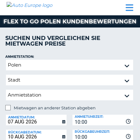
AUTO
MIETWAGEN
WOHNMOBILE
MIETWAGEN
PARTNER
HILFE
EUROPE
MIETEN
WOHNMOBILE
FLEX TO GO POLEN KUNDENBEWERTUNGEN
N
MIETEN
PARTNER
SUCHEN UND VERGLEICHEN SIE
NE
MIETWAGEN PREISE
HILFE
NG
MEIN
ANMIETSTATION:
KONTO
Mietwagen
MEINE
an
BUCHUNG
anderer
Station
SCHWEIZ
abgeben
SPRACHE
Mietwagen an anderer Station abgeben
RÜCKGABESTATION:
ANMIETUHRZEIT:
ANMIETDATUM:
10:00
?
RÜCKGABEUHRZEIT:
RÜCKGABEDATUM:
10:00