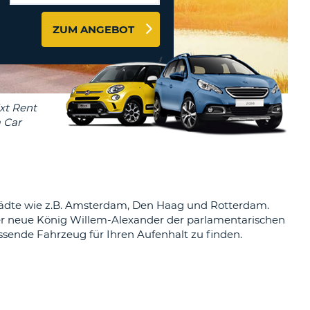
ZEICHEN
STÄTIGEN
MINDESTENS
ZUM ANGEBOT
Reisebüros & Web-Affiliates
EIN
LOGIN
GROSSBUCHSTABE
MINDESTENS
PASSWORT
ZURÜCKSETZEN
EIN
KLEINBUCHSTABE
MINDESTENS
CANCEL
EINE
ZAHL
MINDESTENS
EIN
SONDERZEICHEN
Städte wie z.B. Amsterdam, Den Haag und Rotterdam.
der neue König Willem-Alexander der parlamentarischen
ssende Fahrzeug für Ihren Aufenhalt zu finden.