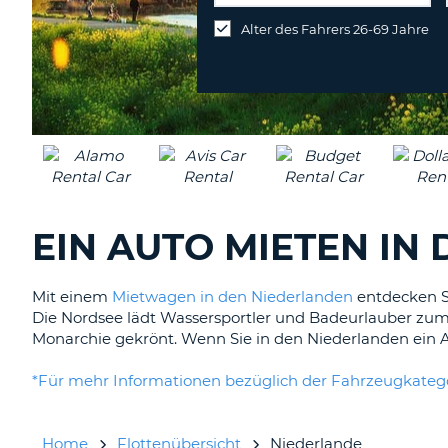
an
Alter des Fahrers 26-69 Jahre
anderer
Station
abgeben
EIN AUTO MIETEN IN
Mit einem
Mietwagen in den Niederlanden
entdecken Si
Die Nordsee lädt Wassersportler und Badeurlauber zum
Monarchie gekrönt. Wenn Sie in den Niederlanden ein A
*Für mehr Informationen bezüglich der Fahrzeugkategor
Home
Flottenübersicht
Niederlande