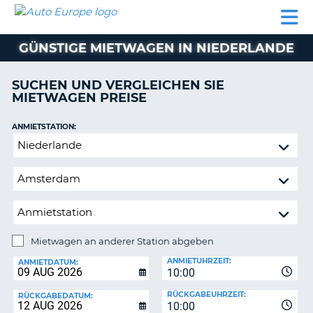
AUTO
MIETWAGEN
WOHNMOBILE
MIETWAGEN
PARTNER
HILFE
EUROPE
MIETEN
WOHNMOBILE
GÜNSTIGE MIETWAGEN IN NIEDERLANDE
N
MIETEN
PARTNER
SUCHEN UND VERGLEICHEN SIE
NE
MIETWAGEN PREISE
HILFE
NG
MEIN
ANMIETSTATION:
KONTO
Mietwagen
MEINE
an
BUCHUNG
anderer
Station
SCHWEIZ
abgeben
SPRACHE
Mietwagen an anderer Station abgeben
RÜCKGABESTATION:
ANMIETUHRZEIT:
ANMIETDATUM:
10:00
?
RÜCKGABEUHRZEIT:
RÜCKGABEDATUM:
10:00