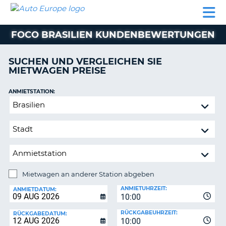
AUTO
MIETWAGEN
WOHNMOBILE
MIETWAGEN
PARTNER
HILFE
EUROPE
MIETEN
WOHNMOBILE
FOCO BRASILIEN KUNDENBEWERTUNGEN
N
MIETEN
PARTNER
SUCHEN UND VERGLEICHEN SIE
NE
MIETWAGEN PREISE
HILFE
NG
MEIN
ANMIETSTATION:
KONTO
Mietwagen
MEINE
an
BUCHUNG
anderer
Station
SCHWEIZ
abgeben
SPRACHE
Mietwagen an anderer Station abgeben
RÜCKGABESTATION:
ANMIETUHRZEIT:
ANMIETDATUM:
10:00
?
RÜCKGABEUHRZEIT:
RÜCKGABEDATUM:
10:00