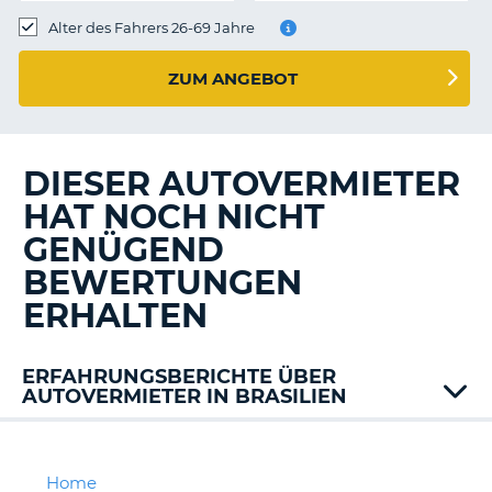
s
Alter des Fahrers 26-69 Jahre
ZUM ANGEBOT
s
DIESER AUTOVERMIETER
HAT NOCH NICHT
GENÜGEND
BEWERTUNGEN
ERHALTEN
ERFAHRUNGSBERICHTE ÜBER
AUTOVERMIETER IN BRASILIEN
Hertz
Localiza
Movida
Home
Z