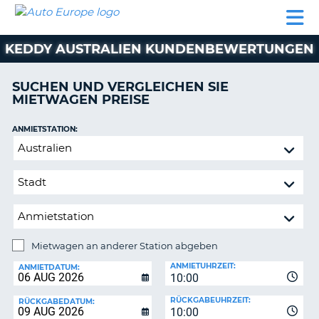
AUTO
MIETWAGEN
WOHNMOBILE
MIETWAGEN
PARTNER
HILFE
EUROPE
MIETEN
WOHNMOBILE
KEDDY AUSTRALIEN KUNDENBEWERTUNGEN
N
MIETEN
PARTNER
SUCHEN UND VERGLEICHEN SIE
NE
MIETWAGEN PREISE
HILFE
NG
MEIN
ANMIETSTATION:
KONTO
Mietwagen
MEINE
an
BUCHUNG
anderer
Station
SCHWEIZ
abgeben
SPRACHE
Mietwagen an anderer Station abgeben
RÜCKGABESTATION:
ANMIETUHRZEIT:
ANMIETDATUM:
10:00
?
RÜCKGABEUHRZEIT:
RÜCKGABEDATUM:
10:00