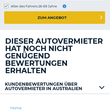
s
Alter des Fahrers 26-69 Jahre
ZUM ANGEBOT
s
DIESER AUTOVERMIETER
HAT NOCH NICHT
GENÜGEND
BEWERTUNGEN
ERHALTEN
KUNDENBEWERTUNGEN ÜBER
AUTOVERMIETER IN AUSTRALIEN
Alamo
Bargain
East
Home
Z