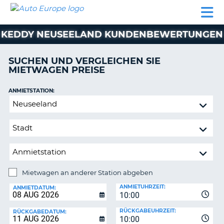
AUTO
MIETWAGEN
WOHNMOBILE
MIETWAGEN
PARTNER
HILFE
EUROPE
MIETEN
WOHNMOBILE
KEDDY NEUSEELAND KUNDENBEWERTUNGEN
N
MIETEN
PARTNER
SUCHEN UND VERGLEICHEN SIE
NE
MIETWAGEN PREISE
HILFE
NG
MEIN
ANMIETSTATION:
KONTO
Mietwagen
MEINE
an
BUCHUNG
anderer
Station
SCHWEIZ
abgeben
SPRACHE
Mietwagen an anderer Station abgeben
RÜCKGABESTATION:
ANMIETUHRZEIT:
ANMIETDATUM:
10:00
?
RÜCKGABEUHRZEIT:
RÜCKGABEDATUM:
10:00