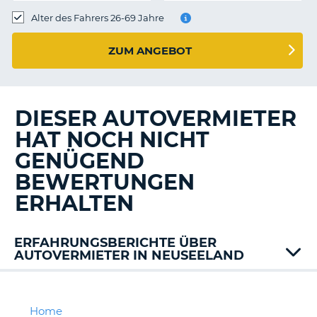
s
Alter des Fahrers 26-69 Jahre
ZUM ANGEBOT
s
DIESER AUTOVERMIETER
HAT NOCH NICHT
GENÜGEND
BEWERTUNGEN
ERHALTEN
ERFAHRUNGSBERICHTE ÜBER
AUTOVERMIETER IN NEUSEELAND
Alamo
Enterprise
Europcar
Home
Z