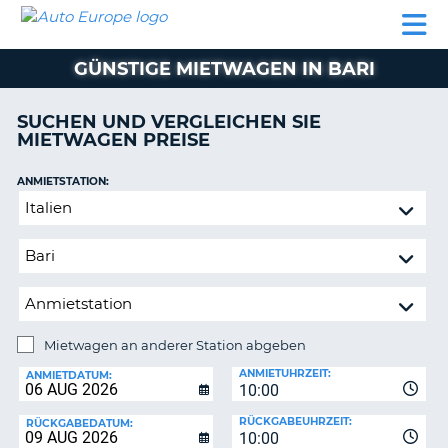
AUTO
MIETWAGEN
WOHNMOBILE
MIETWAGEN
PARTNER
HILFE
EUROPE
MIETEN
WOHNMOBILE
GÜNSTIGE MIETWAGEN IN BARI
N
MIETEN
PARTNER
SUCHEN UND VERGLEICHEN SIE
NE
MIETWAGEN PREISE
HILFE
NG
MEIN
ANMIETSTATION:
KONTO
Mietwagen
MEINE
an
BUCHUNG
anderer
Station
SCHWEIZ
abgeben
SPRACHE
Mietwagen an anderer Station abgeben
RÜCKGABESTATION:
ANMIETUHRZEIT:
ANMIETDATUM:
10:00
?
RÜCKGABEUHRZEIT:
RÜCKGABEDATUM:
10:00