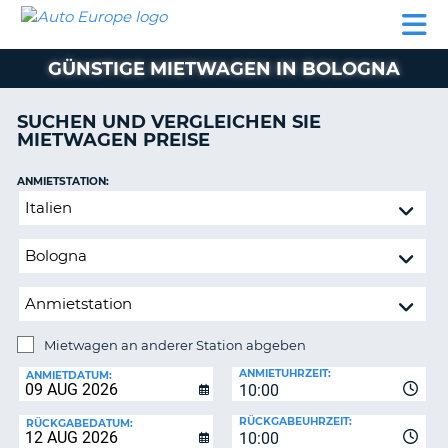
AUTO
MIETWAGEN
WOHNMOBILE
MIETWAGEN
PARTNER
HILFE
EUROPE
MIETEN
WOHNMOBILE
GÜNSTIGE MIETWAGEN IN BOLOGNA
N
MIETEN
PARTNER
SUCHEN UND VERGLEICHEN SIE
NE
MIETWAGEN PREISE
HILFE
NG
MEIN
ANMIETSTATION:
KONTO
Mietwagen
MEINE
an
BUCHUNG
anderer
Station
SCHWEIZ
abgeben
SPRACHE
Mietwagen an anderer Station abgeben
RÜCKGABESTATION:
ANMIETUHRZEIT:
ANMIETDATUM:
10:00
?
RÜCKGABEUHRZEIT:
RÜCKGABEDATUM:
10:00