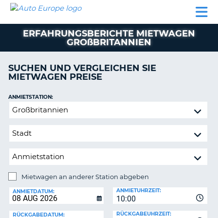
AUTO
MIETWAGEN
WOHNMOBILE
MIETWAGEN
PARTNER
HILFE
EUROPE
MIETEN
WOHNMOBILE
ERFAHRUNGSBERICHTE MIETWAGEN
N
MIETEN
GROßBRITANNIEN
PARTNER
NE
SUCHEN UND VERGLEICHEN SIE
HILFE
NG
MIETWAGEN PREISE
MEIN
KONTO
ANMIETSTATION:
Mietwagen
MEINE
an
BUCHUNG
anderer
SCHWEIZ
Station
abgeben
SPRACHE
Mietwagen an anderer Station abgeben
RÜCKGABESTATION:
ANMIETUHRZEIT:
ANMIETDATUM:
?
10:00
RÜCKGABEUHRZEIT:
RÜCKGABEDATUM: