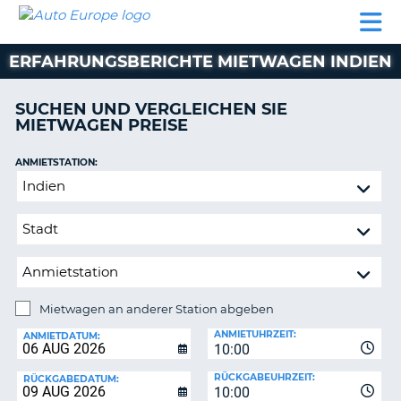
AUTO
MIETWAGEN
WOHNMOBILE
MIETWAGEN
PARTNER
HILFE
EUROPE
MIETEN
WOHNMOBILE
ERFAHRUNGSBERICHTE MIETWAGEN INDIEN
N
MIETEN
PARTNER
SUCHEN UND VERGLEICHEN SIE
NE
MIETWAGEN PREISE
HILFE
NG
MEIN
ANMIETSTATION:
KONTO
Mietwagen
MEINE
an
BUCHUNG
anderer
Station
SCHWEIZ
abgeben
SPRACHE
Mietwagen an anderer Station abgeben
RÜCKGABESTATION:
ANMIETUHRZEIT:
ANMIETDATUM:
10:00
?
RÜCKGABEUHRZEIT:
RÜCKGABEDATUM:
10:00