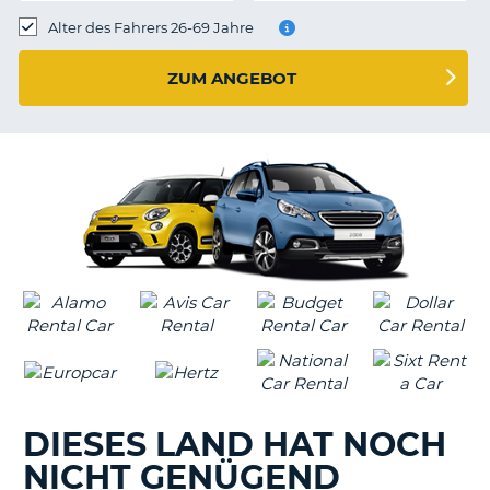
s
Alter des Fahrers 26-69 Jahre
ZUM ANGEBOT
s
DIESES LAND HAT NOCH
NICHT GENÜGEND
Z