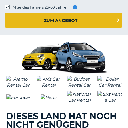
s
Alter des Fahrers 26-69 Jahre
ZUM ANGEBOT
s
DIESES LAND HAT NOCH
NICHT GENÜGEND
Z