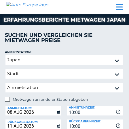
AUTO
MIETWAGEN
WOHNMOBILE
MIETWAGEN
PARTNER
HILFE
EUROPE
MIETEN
WOHNMOBILE
ERFAHRUNGSBERICHTE MIETWAGEN JAPAN
N
MIETEN
PARTNER
SUCHEN UND VERGLEICHEN SIE
NE
MIETWAGEN PREISE
HILFE
NG
MEIN
ANMIETSTATION:
KONTO
Mietwagen
MEINE
an
BUCHUNG
anderer
Station
SCHWEIZ
abgeben
SPRACHE
Mietwagen an anderer Station abgeben
RÜCKGABESTATION:
ANMIETUHRZEIT:
ANMIETDATUM:
10:00
?
RÜCKGABEUHRZEIT:
RÜCKGABEDATUM:
10:00