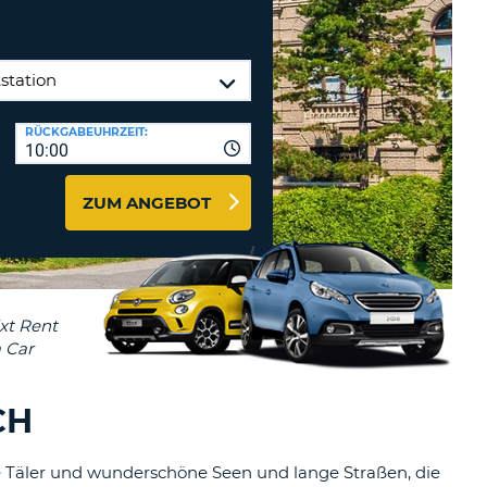
ZEICHEN
STÄTIGEN
MINDESTENS
Reisebüros & Web-Affiliates
EIN
LOGIN
GROSSBUCHSTABE
MINDESTENS
PASSWORT
RÜCKGABEUHRZEIT:
ZURÜCKSETZEN
EIN
10:00
KLEINBUCHSTABE
MINDESTENS
CANCEL
ZUM ANGEBOT
EINE
ZAHL
MINDESTENS
EIN
SONDERZEICHEN
CH
e Täler und wunderschöne Seen und lange Straßen, die