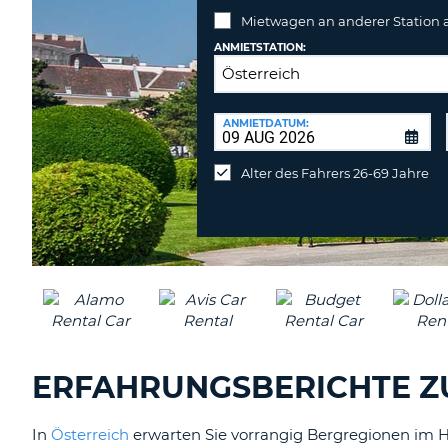
Mietwagen an anderer Station
ANMIETSTATION:
RÜCKGABESTATION:
ANMIETDATUM:
Mietwagen
an
Alter des Fahrers 26-69 Jahre
anderer
Station
abgeben
ERFAHRUNGSBERICHTE Z
In
Österreich
erwarten Sie vorrangig Bergregionen im H