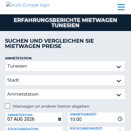
AUTO
MIETWAGEN
WOHNMOBILE
MIETWAGEN
PARTNER
HILFE
EUROPE
MIETEN
WOHNMOBILE
ERFAHRUNGSBERICHTE MIETWAGEN
N
MIETEN
TUNESIEN
PARTNER
NE
SUCHEN UND VERGLEICHEN SIE
HILFE
NG
MIETWAGEN PREISE
MEIN
KONTO
ANMIETSTATION:
Mietwagen
MEINE
an
BUCHUNG
anderer
SCHWEIZ
Station
abgeben
SPRACHE
Mietwagen an anderer Station abgeben
RÜCKGABESTATION:
ANMIETUHRZEIT:
ANMIETDATUM:
?
10:00
RÜCKGABEUHRZEIT:
RÜCKGABEDATUM: