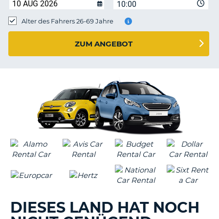
s
10:00
Alter des Fahrers 26-69 Jahre
ZUM ANGEBOT
s
DIESES LAND HAT NOCH
Z