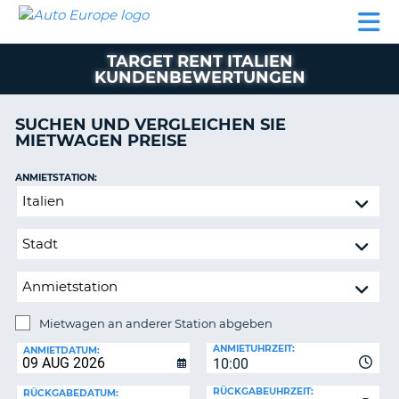
AUTO
MIETWAGEN
WOHNMOBILE
MIETWAGEN
PARTNER
HILFE
EUROPE
MIETEN
WOHNMOBILE
TARGET RENT ITALIEN
N
MIETEN
KUNDENBEWERTUNGEN
PARTNER
NE
SUCHEN UND VERGLEICHEN SIE
HILFE
NG
MIETWAGEN PREISE
MEIN
KONTO
ANMIETSTATION:
Mietwagen
MEINE
an
BUCHUNG
anderer
SCHWEIZ
Station
abgeben
SPRACHE
Mietwagen an anderer Station abgeben
RÜCKGABESTATION:
ANMIETUHRZEIT:
ANMIETDATUM:
?
10:00
RÜCKGABEUHRZEIT:
RÜCKGABEDATUM: