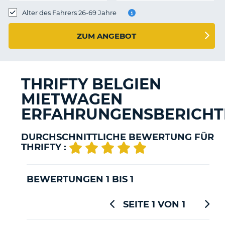
s
Alter des Fahrers 26-69 Jahre
ZUM ANGEBOT
s
THRIFTY BELGIEN
MIETWAGEN
ERFAHRUNGENSBERICHT
DURCHSCHNITTLICHE BEWERTUNG FÜR
THRIFTY :
BEWERTUNGEN 1 BIS 1
SEITE 1 VON 1
Z