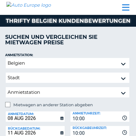
AUTO
MIETWAGEN
WOHNMOBILE
MIETWAGEN
PARTNER
HILFE
EUROPE
MIETEN
WOHNMOBILE
THRIFTY BELGIEN KUNDENBEWERTUNGEN
N
MIETEN
PARTNER
SUCHEN UND VERGLEICHEN SIE
NE
MIETWAGEN PREISE
HILFE
NG
MEIN
ANMIETSTATION:
KONTO
Mietwagen
MEINE
an
BUCHUNG
anderer
Station
SCHWEIZ
abgeben
SPRACHE
Mietwagen an anderer Station abgeben
RÜCKGABESTATION:
ANMIETUHRZEIT:
ANMIETDATUM:
10:00
?
RÜCKGABEUHRZEIT:
RÜCKGABEDATUM:
10:00