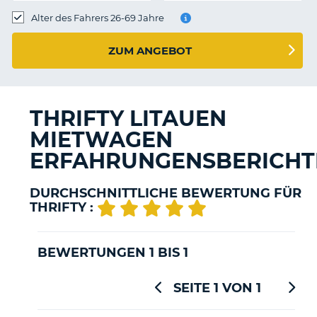
s
Alter des Fahrers 26-69 Jahre
ZUM ANGEBOT
s
THRIFTY LITAUEN
MIETWAGEN
ERFAHRUNGENSBERICHT
DURCHSCHNITTLICHE BEWERTUNG FÜR
THRIFTY :
BEWERTUNGEN 1 BIS 1
SEITE 1 VON 1
Z