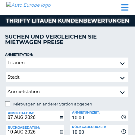
AUTO
MIETWAGEN
WOHNMOBILE
MIETWAGEN
PARTNER
HILFE
EUROPE
MIETEN
WOHNMOBILE
THRIFTY LITAUEN KUNDENBEWERTUNGEN
N
MIETEN
PARTNER
SUCHEN UND VERGLEICHEN SIE
NE
MIETWAGEN PREISE
HILFE
NG
MEIN
ANMIETSTATION:
KONTO
Mietwagen
MEINE
an
BUCHUNG
anderer
Station
SCHWEIZ
abgeben
SPRACHE
Mietwagen an anderer Station abgeben
RÜCKGABESTATION:
ANMIETUHRZEIT:
ANMIETDATUM:
10:00
?
RÜCKGABEUHRZEIT:
RÜCKGABEDATUM:
10:00