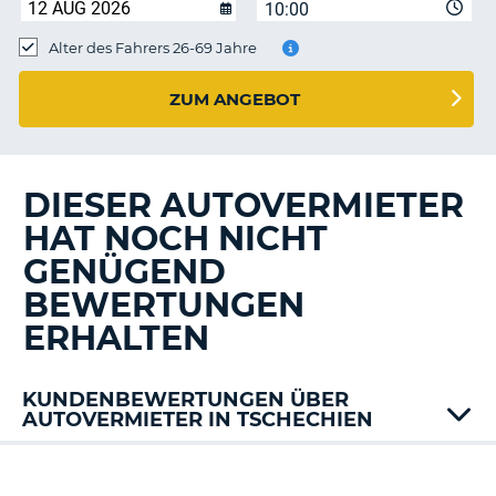
s
10:00
Alter des Fahrers 26-69 Jahre
ZUM ANGEBOT
s
DIESER AUTOVERMIETER
HAT NOCH NICHT
GENÜGEND
BEWERTUNGEN
ERHALTEN
KUNDENBEWERTUNGEN ÜBER
AUTOVERMIETER IN TSCHECHIEN
Budget
Firefly
Z