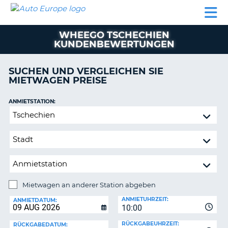
AUTO
MIETWAGEN
WOHNMOBILE
MIETWAGEN
PARTNER
HILFE
EUROPE
MIETEN
WOHNMOBILE
WHEEGO TSCHECHIEN
N
MIETEN
KUNDENBEWERTUNGEN
PARTNER
NE
SUCHEN UND VERGLEICHEN SIE
HILFE
NG
MIETWAGEN PREISE
MEIN
KONTO
ANMIETSTATION:
Mietwagen
MEINE
an
BUCHUNG
anderer
SCHWEIZ
Station
abgeben
SPRACHE
Mietwagen an anderer Station abgeben
RÜCKGABESTATION:
ANMIETUHRZEIT:
ANMIETDATUM:
?
10:00
RÜCKGABEUHRZEIT:
RÜCKGABEDATUM: