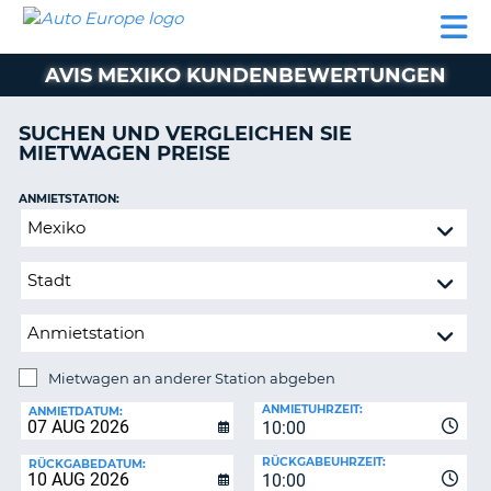
AUTO
MIETWAGEN
WOHNMOBILE
MIETWAGEN
PARTNER
HILFE
EUROPE
MIETEN
WOHNMOBILE
AVIS MEXIKO KUNDENBEWERTUNGEN
N
MIETEN
PARTNER
SUCHEN UND VERGLEICHEN SIE
NE
MIETWAGEN PREISE
HILFE
NG
MEIN
ANMIETSTATION:
KONTO
Mietwagen
MEINE
an
BUCHUNG
anderer
Station
SCHWEIZ
abgeben
SPRACHE
Mietwagen an anderer Station abgeben
RÜCKGABESTATION:
ANMIETUHRZEIT:
ANMIETDATUM:
10:00
?
RÜCKGABEUHRZEIT:
RÜCKGABEDATUM:
10:00