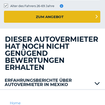
s
Alter des Fahrers 26-69 Jahre
ZUM ANGEBOT
s
DIESER AUTOVERMIETER
HAT NOCH NICHT
GENÜGEND
BEWERTUNGEN
ERHALTEN
ERFAHRUNGSBERICHTE ÜBER
AUTOVERMIETER IN MEXIKO
Alamo
Budget
Dollar
Home
Z