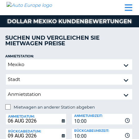
AUTO
MIETWAGEN
WOHNMOBILE
MIETWAGEN
PARTNER
HILFE
EUROPE
MIETEN
WOHNMOBILE
DOLLAR MEXIKO KUNDENBEWERTUNGEN
N
MIETEN
PARTNER
SUCHEN UND VERGLEICHEN SIE
NE
MIETWAGEN PREISE
HILFE
NG
MEIN
ANMIETSTATION:
KONTO
Mietwagen
MEINE
an
BUCHUNG
anderer
Station
SCHWEIZ
abgeben
SPRACHE
Mietwagen an anderer Station abgeben
RÜCKGABESTATION:
ANMIETUHRZEIT:
ANMIETDATUM:
10:00
?
RÜCKGABEUHRZEIT:
RÜCKGABEDATUM:
10:00