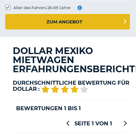
s
Alter des Fahrers 26-69 Jahre
ZUM ANGEBOT
s
DOLLAR MEXIKO
MIETWAGEN
ERFAHRUNGENSBERICHT
DURCHSCHNITTLICHE BEWERTUNG FÜR
DOLLAR :
BEWERTUNGEN 1 BIS 1
SEITE 1 VON 1
Z