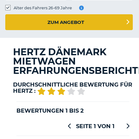
s
Alter des Fahrers 26-69 Jahre
ZUM ANGEBOT
s
HERTZ DÄNEMARK
MIETWAGEN
ERFAHRUNGENSBERICHT
DURCHSCHNITTLICHE BEWERTUNG FÜR
HERTZ :
BEWERTUNGEN 1 BIS 2
SEITE 1 VON 1
Z