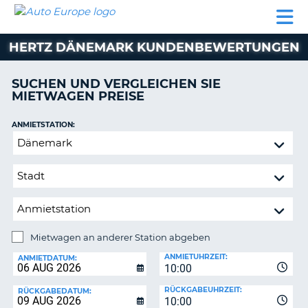
AUTO
MIETWAGEN
WOHNMOBILE
MIETWAGEN
PARTNER
HILFE
EUROPE
MIETEN
WOHNMOBILE
HERTZ DÄNEMARK KUNDENBEWERTUNGEN
N
MIETEN
PARTNER
SUCHEN UND VERGLEICHEN SIE
NE
MIETWAGEN PREISE
HILFE
NG
MEIN
ANMIETSTATION:
KONTO
Mietwagen
MEINE
an
BUCHUNG
anderer
Station
SCHWEIZ
abgeben
SPRACHE
Mietwagen an anderer Station abgeben
RÜCKGABESTATION:
ANMIETUHRZEIT:
ANMIETDATUM:
10:00
?
RÜCKGABEUHRZEIT:
RÜCKGABEDATUM:
10:00