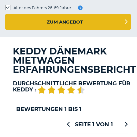
s
Alter des Fahrers 26-69 Jahre
ZUM ANGEBOT
s
KEDDY DÄNEMARK
MIETWAGEN
ERFAHRUNGENSBERICHT
DURCHSCHNITTLICHE BEWERTUNG FÜR
KEDDY :
BEWERTUNGEN 1 BIS 1
SEITE 1 VON 1
Z