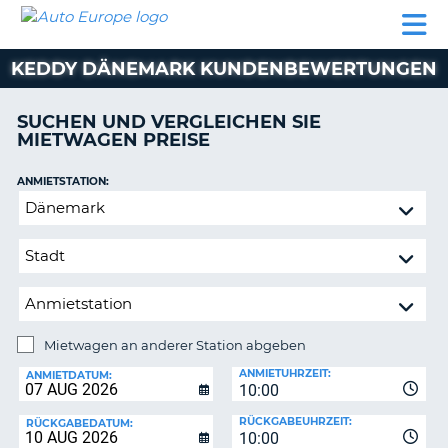
AUTO
MIETWAGEN
WOHNMOBILE
MIETWAGEN
PARTNER
HILFE
EUROPE
MIETEN
WOHNMOBILE
KEDDY DÄNEMARK KUNDENBEWERTUNGEN
N
MIETEN
PARTNER
SUCHEN UND VERGLEICHEN SIE
NE
MIETWAGEN PREISE
HILFE
NG
MEIN
ANMIETSTATION:
KONTO
Mietwagen
MEINE
an
BUCHUNG
anderer
Station
SCHWEIZ
abgeben
SPRACHE
Mietwagen an anderer Station abgeben
RÜCKGABESTATION:
ANMIETUHRZEIT:
ANMIETDATUM:
10:00
?
RÜCKGABEUHRZEIT:
RÜCKGABEDATUM:
10:00