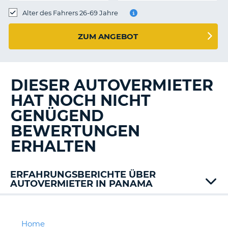
s
Alter des Fahrers 26-69 Jahre
ZUM ANGEBOT
s
DIESER AUTOVERMIETER
HAT NOCH NICHT
GENÜGEND
BEWERTUNGEN
ERHALTEN
ERFAHRUNGSBERICHTE ÜBER
AUTOVERMIETER IN PANAMA
Alamo
Avis
Dollar
Home
Z