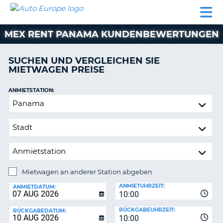
AUTO
MIETWAGEN
WOHNMOBILE
MIETWAGEN
PARTNER
HILFE
EUROPE
MIETEN
WOHNMOBILE
MEX RENT PANAMA KUNDENBEWERTUNGEN
N
MIETEN
PARTNER
SUCHEN UND VERGLEICHEN SIE
NE
MIETWAGEN PREISE
HILFE
NG
MEIN
ANMIETSTATION:
KONTO
Mietwagen
MEINE
an
BUCHUNG
anderer
Station
SCHWEIZ
abgeben
SPRACHE
Mietwagen an anderer Station abgeben
RÜCKGABESTATION:
ANMIETUHRZEIT:
ANMIETDATUM:
10:00
?
RÜCKGABEUHRZEIT:
RÜCKGABEDATUM:
10:00