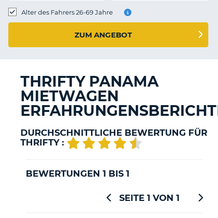
s
Alter des Fahrers 26-69 Jahre
ZUM ANGEBOT
s
THRIFTY PANAMA
MIETWAGEN
ERFAHRUNGENSBERICHT
DURCHSCHNITTLICHE BEWERTUNG FÜR
THRIFTY :
BEWERTUNGEN 1 BIS 1
SEITE 1 VON 1
Z