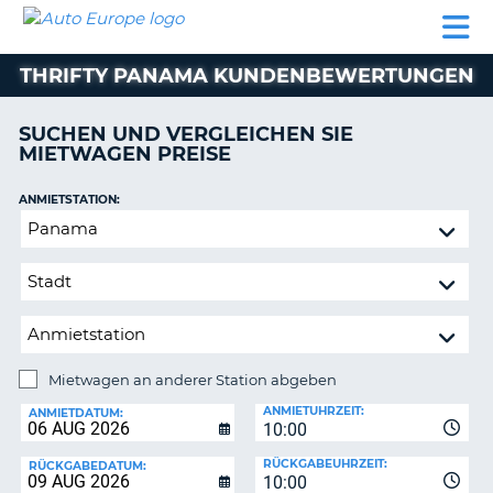
AUTO
MIETWAGEN
WOHNMOBILE
MIETWAGEN
PARTNER
HILFE
EUROPE
MIETEN
WOHNMOBILE
THRIFTY PANAMA KUNDENBEWERTUNGEN
N
MIETEN
PARTNER
SUCHEN UND VERGLEICHEN SIE
NE
MIETWAGEN PREISE
HILFE
NG
MEIN
ANMIETSTATION:
KONTO
Mietwagen
MEINE
an
BUCHUNG
anderer
Station
SCHWEIZ
abgeben
SPRACHE
Mietwagen an anderer Station abgeben
RÜCKGABESTATION:
ANMIETUHRZEIT:
ANMIETDATUM:
10:00
?
RÜCKGABEUHRZEIT:
RÜCKGABEDATUM:
10:00