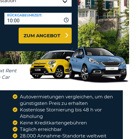
ZEICHEN
STÄTIGEN
MINDESTENS
Reisebüros & Web-Affiliates
RÜCKGABEUHRZEIT:
EIN
10:00
LOGIN
GROSSBUCHSTABE
MINDESTENS
PASSWORT
ZUM ANGEBOT
ZURÜCKSETZEN
EIN
KLEINBUCHSTABE
MINDESTENS
CANCEL
EINE
ZAHL
MINDESTENS
EIN
SONDERZEICHEN
Autovermietungen vergleichen, um den
günstigsten Preis zu erhalten
habe bis jetzt 2 Mal über Auto
Kostenlose Stornierung bis 48 h vor
e gebucht .und kann es nur
Abholung
terempfehlen.egal wie...
"
Keine Kreditkartengebühren
DUSTY
Täglich erreichbar
28.000 Annahme-Standorte weltweit