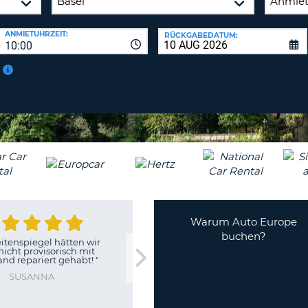
BE
ANMIETUHRZEIT:
RÜCKGABEDATUM:
10:00
Warum Auto Europe
buchen?
r
"
Super
"
"
Ich 
Europ
BEDA
wei