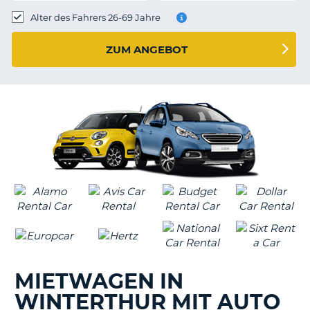
s
Alter des Fahrers 26-69 Jahre
ZUM ANGEBOT
s
MIETWAGEN IN
WINTERTHUR MIT AUTO
Z