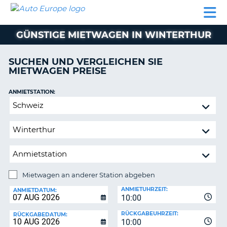
AUTO
MIETWAGEN
WOHNMOBILE
MIETWAGEN
PARTNER
HILFE
EUROPE
MIETEN
WOHNMOBILE
GÜNSTIGE MIETWAGEN IN WINTERTHUR
N
MIETEN
PARTNER
SUCHEN UND VERGLEICHEN SIE
NE
MIETWAGEN PREISE
HILFE
NG
MEIN
ANMIETSTATION:
KONTO
Mietwagen
MEINE
an
BUCHUNG
anderer
Station
SCHWEIZ
abgeben
SPRACHE
Mietwagen an anderer Station abgeben
RÜCKGABESTATION:
ANMIETUHRZEIT:
ANMIETDATUM:
10:00
?
RÜCKGABEUHRZEIT:
RÜCKGABEDATUM:
10:00