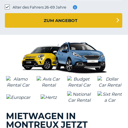
s
Alter des Fahrers 26-69 Jahre
ZUM ANGEBOT
s
MIETWAGEN IN
MONTREUX JETZT
Z