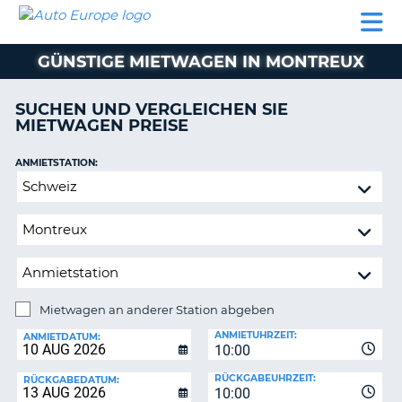
AUTO
MIETWAGEN
WOHNMOBILE
MIETWAGEN
PARTNER
HILFE
EUROPE
MIETEN
WOHNMOBILE
GÜNSTIGE MIETWAGEN IN MONTREUX
N
MIETEN
PARTNER
SUCHEN UND VERGLEICHEN SIE
NE
MIETWAGEN PREISE
HILFE
NG
MEIN
ANMIETSTATION:
KONTO
Mietwagen
MEINE
an
BUCHUNG
anderer
Station
SCHWEIZ
abgeben
SPRACHE
Mietwagen an anderer Station abgeben
RÜCKGABESTATION:
ANMIETUHRZEIT:
ANMIETDATUM:
10:00
?
RÜCKGABEUHRZEIT:
RÜCKGABEDATUM:
10:00