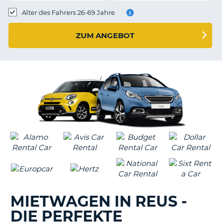
s
Alter des Fahrers 26-69 Jahre
ZUM ANGEBOT
s
MIETWAGEN IN REUS -
DIE PERFEKTE
Z