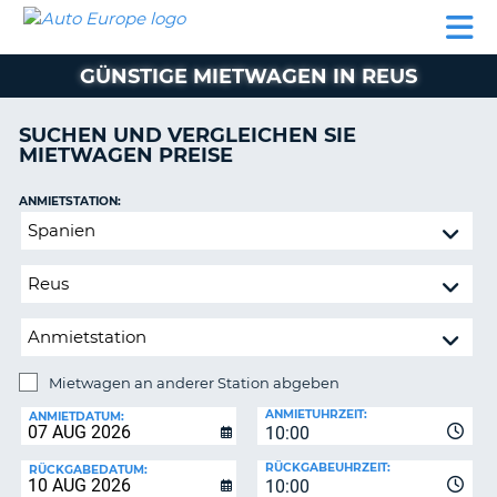
AUTO
MIETWAGEN
WOHNMOBILE
MIETWAGEN
PARTNER
HILFE
EUROPE
MIETEN
WOHNMOBILE
GÜNSTIGE MIETWAGEN IN REUS
N
MIETEN
PARTNER
SUCHEN UND VERGLEICHEN SIE
NE
MIETWAGEN PREISE
HILFE
NG
MEIN
ANMIETSTATION:
KONTO
Mietwagen
MEINE
an
BUCHUNG
anderer
Station
SCHWEIZ
abgeben
SPRACHE
Mietwagen an anderer Station abgeben
RÜCKGABESTATION:
ANMIETUHRZEIT:
ANMIETDATUM:
10:00
?
RÜCKGABEUHRZEIT:
RÜCKGABEDATUM:
10:00