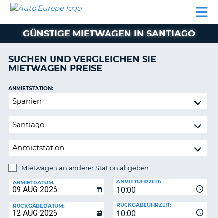
AUTO
MIETWAGEN
WOHNMOBILE
MIETWAGEN
PARTNER
HILFE
EUROPE
MIETEN
WOHNMOBILE
GÜNSTIGE MIETWAGEN IN SANTIAGO
N
MIETEN
PARTNER
SUCHEN UND VERGLEICHEN SIE
NE
MIETWAGEN PREISE
HILFE
NG
MEIN
ANMIETSTATION:
KONTO
Mietwagen
MEINE
an
BUCHUNG
anderer
Station
SCHWEIZ
abgeben
SPRACHE
Mietwagen an anderer Station abgeben
RÜCKGABESTATION:
ANMIETUHRZEIT:
ANMIETDATUM:
10:00
?
RÜCKGABEUHRZEIT:
RÜCKGABEDATUM:
10:00