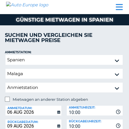
AUTO
MIETWAGEN
WOHNMOBILE
MIETWAGEN
PARTNER
HILFE
EUROPE
MIETEN
WOHNMOBILE
GÜNSTIGE MIETWAGEN IN SPANIEN
N
MIETEN
PARTNER
SUCHEN UND VERGLEICHEN SIE
NE
MIETWAGEN PREISE
HILFE
NG
MEIN
ANMIETSTATION:
KONTO
Mietwagen
MEINE
an
BUCHUNG
anderer
Station
SCHWEIZ
abgeben
SPRACHE
Mietwagen an anderer Station abgeben
RÜCKGABESTATION:
ANMIETUHRZEIT:
ANMIETDATUM:
10:00
?
RÜCKGABEUHRZEIT:
RÜCKGABEDATUM:
10:00